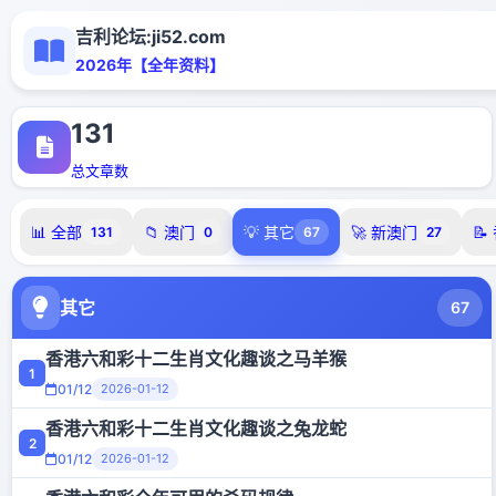
吉利论坛:ji52.com
2026年【全年资料】
131
总文章数
📊 全部
📁 澳门
💡 其它
🚀 新澳门
📝
131
0
67
27
其它
67
香港六和彩十二生肖文化趣谈之马羊猴
1
01/12
2026-01-12
香港六和彩十二生肖文化趣谈之兔龙蛇
2
01/12
2026-01-12