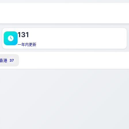
131
一年内更新
 香港
37