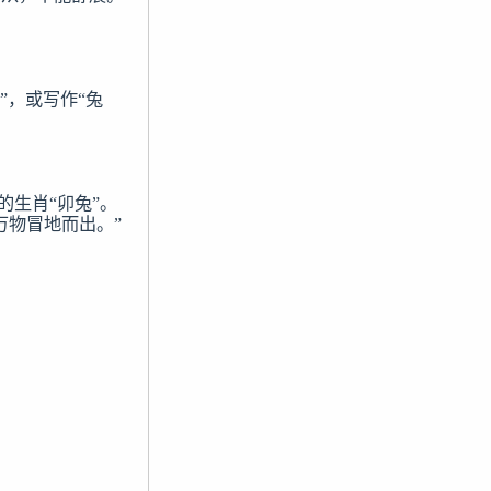
”，或写作“兔
生肖“卯兔”。

万物冒地而出。”