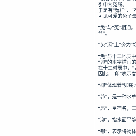
引申为冤屈。

于是有“冤枉”、“
可见可爱的兔子最
“兔”与“菟”相通
丝”。

“兔”添“土”旁为
“兔”与十二地支
“卯”的本字描画
在十二时辰中，“卯
因此，“卯”表示
“柳”体现着“卯属
“茆”，是一种水
“昴”，星宿名，二
“泖”，指水面平静
“铆”，表示将物