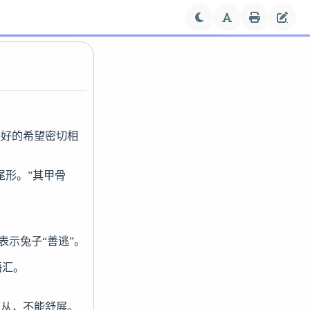
美好的希望密切相
尾形。”其甲骨
示兔子“善逃”。

汇。

屈从，不能舒展。