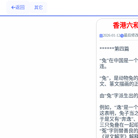
返回
其它
香港六
2026-01-12
最后修改：
******第四篇　
“兔”在中国是一
连。

“兔”，是动物兔
文、篆文描画的正
由“兔”字派生出
例如，“逸”是一
这表明，兔子当之
于是又有“奔逸”、
三只兔叠在一起组
“冤”字则替善良的
《说文解字》解释