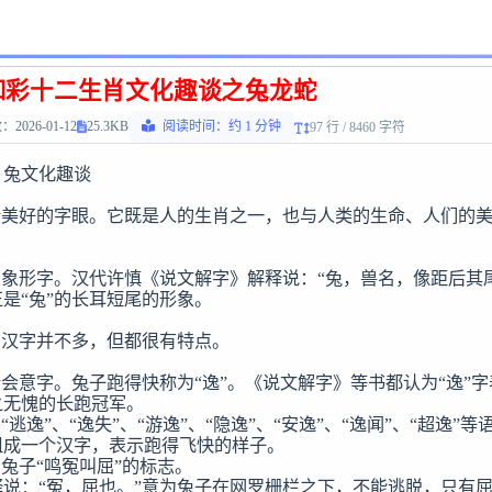
和彩十二生肖文化趣谈之兔龙蛇
2026-01-12
25.3KB
阅读时间：约 1 分钟
97 行 / 8460 字符
　兔文化趣谈

个美好的字眼。它既是人的生肖之一，也与人类的生命、人们的
的象形字。汉代许慎《说文解字》解释说：“兔，兽名，像距后其
是“兔”的长耳短尾的形象。

的汉字并不多，但都很有特点。

个会意字。兔子跑得快称为“逸”。《说文解字》等书都认为“逸”字表
无愧的长跑冠军。

“逃逸”、“逸失”、“游逸”、“隐逸”、“安逸”、“逸闻”、“超逸”等语
成一个汉字，表示跑得飞快的样子。

兔子“鸣冤叫屈”的标志。

说：“冤，屈也。”意为兔子在网罗栅栏之下，不能逃脱，只有