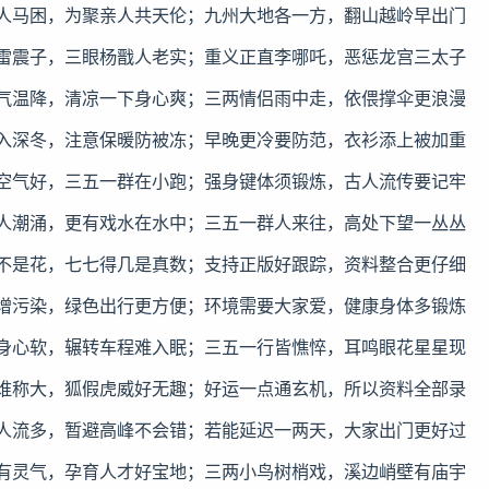
波人马困，为聚亲人共天伦；九州大地各一方，翻山越岭早出门

人雷震子，三眼杨戬人老实；重义正直李哪吒，恶惩龙宫三太子

雨气温降，清凉一下身心爽；三两情侣雨中走，依偎撑伞更浪漫

降入深冬，注意保暖防被冻；早晚更冷要防范，衣衫添上被加重

起空气好，三五一群在小跑；强身键体须锻炼，古人流传要记牢

荫人潮涌，更有戏水在水中；三五一群人来往，高处下望一丛丛

花不是花，七七得几是真数；支持正版好跟踪，资料整合更仔细

气增污染，绿色出行更方便；环境需要大家爱，健康身体多锻炼

涉身心软，辗转车程难入眠；三五一行皆憔悴，耳鸣眼花星星现

王谁称大，狐假虎威好无趣；好运一点通玄机，所以资料全部录

班人流多，暂避高峰不会错；若能延迟一两天，大家出门更好过

水有灵气，孕育人才好宝地；三两小鸟树梢戏，溪边峭壁有庙宇
