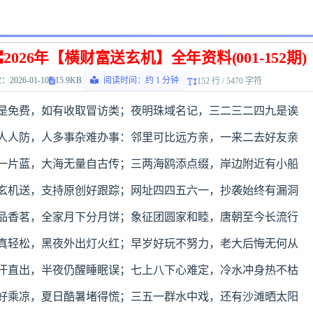
2026年【横财富送玄机】全年资料(001-152期)
2026-01-10
15.9KB
阅读时间：约 1 分钟
152 行 / 5470 字符
站是免费，如有收取冒访类；夜明珠域名记，三二三二四九是诶

恶人人防，人多事杂难办事：邻里可比远方亲，一来二去好友亲

际一片蓝，大海无量自古传；三两海鸥添点缀，岸边附近有小船

源玄机送，支持原创好跟踪；网址四四五六一，抄袭始终有漏洞

月品香茗，全家月下分月饼；象征团圆家和睦，唐朝至今长流行

梦真轻松，黑夜外出灯火红；早岁好玩不努力，老大后悔无何从

眠汗直出，半夜仍醒睡眠误；七上八下心难定，冷水冲身热不枯

荫好乘凉，夏日酷暑堵得慌；三五一群水中戏，还有沙滩晒太阳
