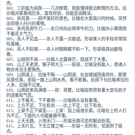
肉。

602、三折肱为良医——几次断臂，就能懂得医治断臂的方法。后
比喻对某事阅历多，富有经验，自能造诣精深。

603、杀风景——损坏美好的景色。比喻在大家高兴的时候，突然
出现使人扫兴的事物。

604、杀鸡焉用牛刀——杀只鸡何必用宰牛的刀。比喻办小事情用
不着花大气力。

605、杀人不见血——杀人不露一点痕迹。形容害人的手段非常阴
险毒辣。

606、杀人不眨眼——杀人时眼睛都不眨一下。形容极其凶狠残
暴。

607、山锐则不高——比喻人太露锋茫，就成不了大事。

608、山上无老虎，猴子称大王——俗语，比喻没有能人，普通人
物亦充当主要角色。

609、山阴道上，应接不暇——山阴道：在会稽城西南郊外，那里
风景优美。原指一路上山明水秀，看不胜看。后用下句比喻来往的
人多，应接不过来。

610、山雨欲来风满楼——欲：将要。比喻局势将有重大变化前夕
的迹象和气氛。

611、上不着天，下不着地——比喻两头没有着落。

612、上方不足，下比有余——比上不足，比下有余。

613、上梁不正下梁歪——上梁：指上级或长辈。比喻在上的人行
为不正，下面的人也跟着做坏事。

614、上天无路，入地无门——形容无路可走的窘迫处境。

615、上无片瓦，下无立锥之地——形容一无所有，贫困到了极
点。
