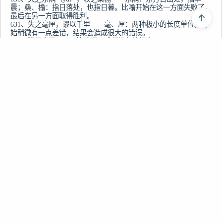
晨；桑、榆：指日落处，也指日暮。比喻开始在这一方面失败了，
最后在另一方面取得胜利。

631、失之毫厘，谬以千里——毫、厘：两种极小的长度单位。开
始稍微有一点差错，结果会造成很大的错误。

632、狮子大开口——比喻要价或所提条件很高。

633、湿肉伴干柴——形容拷打。

634、十八层地狱——层：重。地狱：佛教、基督教等指死后灵魂
受苦的地方。迷信认为人在生时为非作恶，死后进入十八层地狱，
不得翻身。比喻悲惨的报应。

635、十目所视，十手所指——指个人的言论行动总是在群众的监
督之下，不允许做坏事，做了也不可能隐瞒。

636、十年九不遇——比喻很少有，多年也难遇到一次。

637、十年生聚，十年教训——生聚：繁殖人口，聚积物力；教
上一篇
训：教育，训练。指军民同心同德，积聚力量，发愤图强，以洗刷
耻辱。

liuhecai 六和彩相关<<六合词理解大全>>3
638、十年树木，百年树人——树：培植，培养。比喻培养人才是
长久之计。也表示培养人才很不容易。

下一篇
639、十日一水，五日一石——比喻作画构思精密，不轻易下笔。

640、十万八千里——形容相距极远。

liuhecai 六和彩相关<<六合词理解大全>>5
641、识二五而不知十——只知道一个方面，而不懂得全面地观察
问题。

642、识时务者为俊杰——意思是能认清时代潮流的，是聪明能干
的人。认清时代潮流势，才能成为出色的人物。

643、食不厌精，脍不厌细——厌：满足；脍：细切的肉。粮食舂
得越精越好，肉切得越细越好。形容食物要精制细做。

644、使功不如使过——使：用。使用有功绩的人，不如使用有过