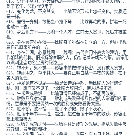
616、少壮不努力，老大徒伤悲——年轻力壮的时候不奋发图强，
到了老年，悲伤也没用了。

617、蛇化为龙，不变其文——比喻无论形式上怎样变化，实质还
是一样。

618、舍得一身剐，敢把皇帝拉下马——比喻再难的事，拼着一死
也敢干下去。

619、身后识方干——比喻一个人才，生前无人赏识，死后才被重
视。

620、身在曹营心在汉——比喻身子虽然在对立的一方，但心里想
着自己原来所在的一方。

621、身在江湖，心悬魏阙——魏阙：古代宫门外高大的建筑，用
作朝廷的代称。旧指解除官职的人，仍惦记着进朝廷的事。后常用
以讽刺迷恋功名宝贵的假隐士。

622、神不知，鬼不觉——形容事情做得很秘密，没有被人发觉。

623、神而明之，存乎其人——要真正明白某一事物的奥妙，在于
各人的领会。

624、神龙见首不见尾——原是谈诗的神韵，后比喻人的行踪诡
秘，刚一露面又不见了。也比喻言辞闪烁，使人捉摸不透。

625、生米煮成熟饭——比喻事情已经做成了，不能再改变。

626、胜败乃兵家常事——胜利或失败是带兵作战的人常遇到的事
情。意思是不要把偶然一次的胜利或失败看得太重。

627、胜不骄，败不馁——胜了不骄傲，败了不灰心。

628、胜读十年书——胜：超过。超过苦读十年书的收获。形容思
想上收益极大。

629、失败为成功之母——失败往往是成功的先导。指从失败中吸
取教训，最后取得胜利。

630、失之东隅（yú），收之桑榆——东隅：东方日出处，指早