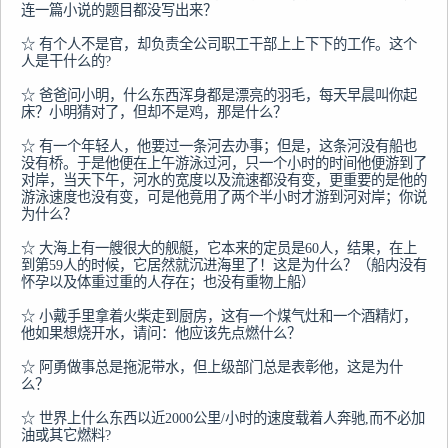
连一篇小说的题目都没写出来？

☆ 有个人不是官，却负责全公司职工干部上上下下的工作。这个
人是干什么的?

☆ 爸爸问小明，什么东西浑身都是漂亮的羽毛，每天早晨叫你起
床？小明猜对了，但却不是鸡，那是什么？

☆ 有一个年轻人，他要过一条河去办事；但是，这条河没有船也
没有桥。于是他便在上午游泳过河，只一个小时的时间他便游到了
对岸，当天下午，河水的宽度以及流速都没有变，更重要的是他的
游泳速度也没有变，可是他竟用了两个半小时才游到河对岸；你说
为什么？

☆ 大海上有一艘很大的舰艇，它本来的定员是60人，结果，在上
到第59人的时候，它居然就沉进海里了！这是为什么？（船内没有
怀孕以及体重过重的人存在；也没有重物上船）

☆ 小戴手里拿着火柴走到厨房，这有一个煤气灶和一个酒精灯，
他如果想烧开水，请问：他应该先点燃什么？

☆ 阿勇做事总是拖泥带水，但上级部门总是表彰他，这是为什
么？

☆ 世界上什么东西以近2000公里/小时的速度载着人奔驰,而不必加
油或其它燃料?
