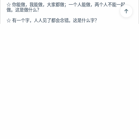
☆ 你能做，我能做，大家都做；一个人能做，两个人不能一起
做。这是做什么？

☆ 有一个字，人人见了都会念错。这是什么字？

☆ 什么牛不会吃草？

☆ 青蛙为什么能跳得比树高?

☆ 小王是一名优秀士兵,在站岗值勤时,明明看到有敌人悄悄向他摸
过来,为什么他却睁一只眼闭一只眼?

☆ 一个人从五十米高的大厦上跳楼自杀,重重的摔在了地上,为什么
没被摔死?

上一篇
☆ 两个棋友一天共下了9盘棋,在没有和局的情况下他俩赢的次数
相同,怎么回事?

脑筋急转弯大全脑筋急转弯选贴
☆ 有一种地方专门教坏人，但没有一个警察敢对它采取行动加以
下一篇
扫荡。这是什么地方？

吉利论坛欢迎您！
☆ 有两个人决定进行自行车比赛，看谁的自行车跑的快，比赛在
一个平坦宽敞的体育场里进行，但当比赛开始时，他们两个却谁也
不愿意领先，反而都在慢悠悠的骑，已知他们两人都不会互相谦
让，也没有外来因素干扰，总之，一切都很正常，这究竟是为什么
呢？

☆ 既没有生孩子、养孩子也没有认干娘，还没有认领养子养女就