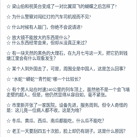
☆ 梁山伯和祝英台变成了一对比翼双飞的蝴蝶之后怎样了?

☆ 为什么警察对闯红灯的汽车司机视而不见?

☆ 什么时候有人敲门，你绝不会说请进?

☆ 放大镜不能放大的东西是什么？

☆ 什么东西经常会来，但却从没真正来过？

☆ 有一块天然的黑色的大理石，在九月七号这一天，把它扔到钱
塘江里会有什么现象发生？

☆ 某个人到外国去了，可是，周围全是中国人，这是怎么回事？

☆ “水蛇”“蟒蛇”“青竹蛇”哪一个比较长？

☆ 有个男人站在时速240公里的列车顶上，虽然他不是一个会飞墙
走壁的超人，但是，他仍然显得从容自如，毫不紧张。

☆ 市里新开张了一家医院，设备先进，服务周到。但令人奇怪的
是：这儿竟一位病人都不收，这是为啥？

☆ 冬瓜、黄瓜、西瓜、南瓜都能吃，什么瓜不能吃？

☆ 老王一天要刮四五十次脸，脸上却仍有胡子。这是什么原因？
