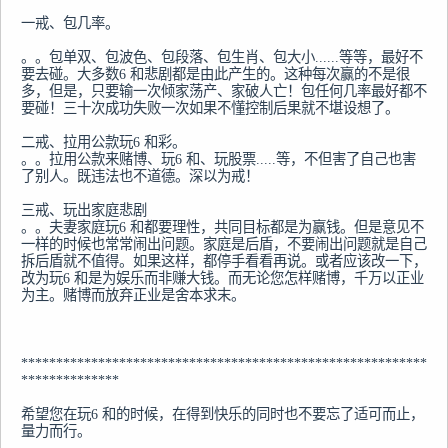
一戒、包几率。

。。包单双、包波色、包段落、包生肖、包大小......等等，最好不
要去碰。大多数6 和悲剧都是由此产生的。这种每次赢的不是很
多，但是，只要输一次倾家荡产、家破人亡！包任何几率最好都不
要碰！三十次成功失败一次如果不懂控制后果就不堪设想了。

二戒、拉用公款玩6 和彩。

。。拉用公款来赌博、玩6 和、玩股票.....等，不但害了自己也害
了别人。既违法也不道德。深以为戒！

三戒、玩出家庭悲剧

。。夫妻家庭玩6 和都要理性，共同目标都是为赢钱。但是意见不
一样的时候也常常闹出问题。家庭是后盾，不要闹出问题就是自己
拆后盾就不值得。如果这样，都停手看看再说。或者应该改一下，
改为玩6 和是为娱乐而非赚大钱。而无论您怎样赌博，千万以正业
为主。赌博而放弃正业是舍本求末。

**********************************************************
**************

希望您在玩6 和的时候，在得到快乐的同时也不要忘了适可而止，
量力而行。