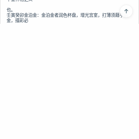
上一篇
香港六和彩十二生肖文化趣谈之鸡狗猪
下一篇
六和彩liuhecai相关之六十甲子纳音推年命之二